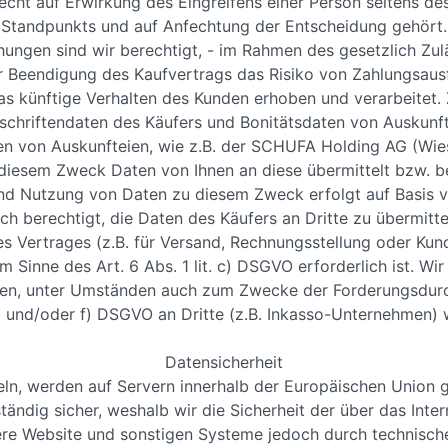
cht auf Erwirkung des Eingreifens einer Person seitens de
Standpunkts und auf Anfechtung der Entscheidung gehört.
ngen sind wir berechtigt, - im Rahmen des gesetzlich Zul
Beendigung des Kaufvertrags das Risiko von Zahlungsausfä
as künftige Verhalten des Kunden erhoben und verarbeitet.
chriftendaten des Käufers und Bonitätsdaten von Auskunf
en von Auskunfteien, wie z.B. der SCHUFA Holding AG (Wies
esem Zweck Daten von Ihnen an diese übermittelt bzw. be
nd Nutzung von Daten zu diesem Zweck erfolgt auf Basis von
ch berechtigt, die Daten des Käufers an Dritte zu übermitt
s Vertrages (z.B. für Versand, Rechnungsstellung oder Kun
im Sinne des Art. 6 Abs. 1 lit. c) DSGVO erforderlich ist. Wi
gen, unter Umständen auch zum Zwecke der Forderungsdurch
 b) und/oder f) DSGVO an Dritte (z.B. Inkasso-Unternehmen) w
Datensicherheit
teln, werden auf Servern innerhalb der Europäischen Union 
ständig sicher, weshalb wir die Sicherheit der über das Int
nsere Website und sonstigen Systeme jedoch durch technis