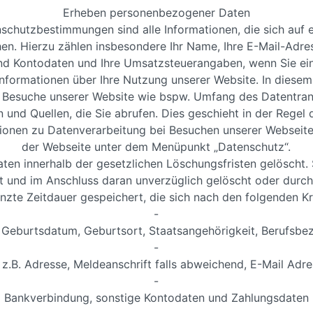
Erheben personenbezogener Daten
utzbestimmungen sind alle Informationen, die sich auf eine
hen. Hierzu zählen insbesondere Ihr Name, Ihre E-Mail-Adre
nd Kontodaten und Ihre Umsatzsteuerangaben, wenn Sie ein 
nformationen über Ihre Nutzung unserer Website. In die
re Besuche unserer Website wie bspw. Umfang des Datentran
und Quellen, die Sie abrufen. Dies geschieht in der Regel
ionen zu Datenverarbeitung bei Besuchen unserer Webseite 
der Webseite unter dem Menüpunkt „Datenschutz“.
n innerhalb der gesetzlichen Löschungsfristen gelöscht. S
ert und im Anschluss daran unverzüglich gelöscht oder durc
nzte Zeitdauer gespeichert, die sich nach den folgenden Kri
-
Geburtsdatum, Geburtsort, Staatsangehörigkeit, Berufsbe
-
z.B. Adresse, Meldeanschrift falls abweichend, E-Mail Ad
-
Bankverbindung, sonstige Kontodaten und Zahlungsdaten