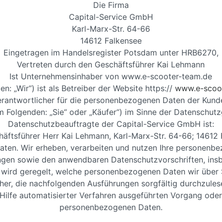
Die Firma
Capital-Service GmbH
Karl-Marx-Str. 64-66
14612 Falkensee
Eingetragen im Handelsregister Potsdam unter HRB6270,
Vertreten durch den Geschäftsführer Kai Lehmann
Ist Unternehmensinhaber von www.e-scooter-team.de
en: „Wir“) ist als Betreiber der Website https://
www.e-scoo
erantwortlicher für die personenbezogenen Daten der Kund
m Folgenden: „Sie“ oder „Käufer“) im Sinne der Datenschu
Datenschutzbeauftragte der Capital-Service GmbH ist:
äftsführer Herr Kai Lehmann, Karl-Marx-Str. 64-66; 14612
 Daten. Wir erheben, verarbeiten und nutzen Ihre personen
gen sowie den anwendbaren Datenschutzvorschriften, in
ird geregelt, welche personenbezogenen Daten wir über Si
her, die nachfolgenden Ausführungen sorgfältig durchzules
e Hilfe automatisierter Verfahren ausgeführten Vorgang od
personenbezogenen Daten.