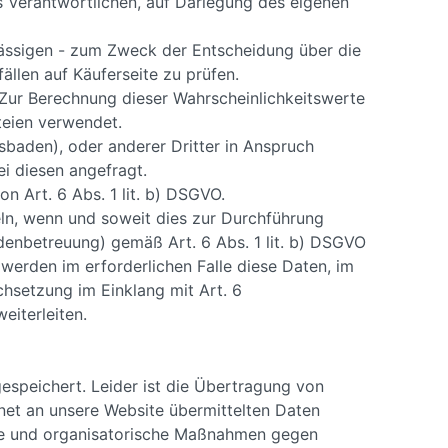
s Verantwortlichen, auf Darlegung des eigenen
ässigen - zum Zweck der Entscheidung über die
llen auf Käuferseite zu prüfen.
 Zur Berechnung dieser Wahrscheinlichkeitswerte
teien verwendet.
baden), oder anderer Dritter in Anspruch
i diesen angefragt.
 Art. 6 Abs. 1 lit. b) DSGVO.
eln, wenn und soweit dies zur Durchführung
denbetreuung) gemäß Art. 6 Abs. 1 lit. b) DSGVO
r werden im erforderlichen Falle diese Daten, im
setzung im Einklang mit Art. 6
eiterleiten.
gespeichert. Leider ist die Übertragung von
ernet an unsere Website übermittelten Daten
che und organisatorische Maßnahmen gegen