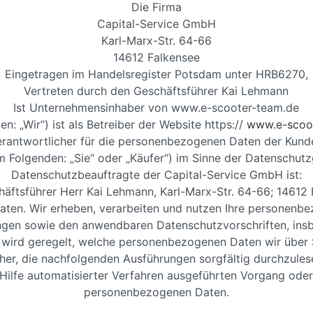
Die Firma
Capital-Service GmbH
Karl-Marx-Str. 64-66
14612 Falkensee
Eingetragen im Handelsregister Potsdam unter HRB6270,
Vertreten durch den Geschäftsführer Kai Lehmann
Ist Unternehmensinhaber von www.e-scooter-team.de
en: „Wir“) ist als Betreiber der Website https://
www.e-scoo
erantwortlicher für die personenbezogenen Daten der Kund
m Folgenden: „Sie“ oder „Käufer“) im Sinne der Datenschu
Datenschutzbeauftragte der Capital-Service GmbH ist:
äftsführer Herr Kai Lehmann, Karl-Marx-Str. 64-66; 14612
 Daten. Wir erheben, verarbeiten und nutzen Ihre personen
gen sowie den anwendbaren Datenschutzvorschriften, in
ird geregelt, welche personenbezogenen Daten wir über Si
her, die nachfolgenden Ausführungen sorgfältig durchzules
e Hilfe automatisierter Verfahren ausgeführten Vorgang od
personenbezogenen Daten.