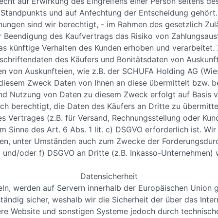
cht auf Erwirkung des Eingreifens einer Person seitens de
Standpunkts und auf Anfechtung der Entscheidung gehört.
ngen sind wir berechtigt, - im Rahmen des gesetzlich Zul
Beendigung des Kaufvertrags das Risiko von Zahlungsausfä
as künftige Verhalten des Kunden erhoben und verarbeitet.
chriftendaten des Käufers und Bonitätsdaten von Auskunf
en von Auskunfteien, wie z.B. der SCHUFA Holding AG (Wies
esem Zweck Daten von Ihnen an diese übermittelt bzw. be
nd Nutzung von Daten zu diesem Zweck erfolgt auf Basis von
ch berechtigt, die Daten des Käufers an Dritte zu übermitt
s Vertrages (z.B. für Versand, Rechnungsstellung oder Kun
im Sinne des Art. 6 Abs. 1 lit. c) DSGVO erforderlich ist. Wi
gen, unter Umständen auch zum Zwecke der Forderungsdurch
 b) und/oder f) DSGVO an Dritte (z.B. Inkasso-Unternehmen) w
Datensicherheit
teln, werden auf Servern innerhalb der Europäischen Union 
ständig sicher, weshalb wir die Sicherheit der über das Int
nsere Website und sonstigen Systeme jedoch durch technis