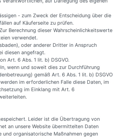
s Verantwortlichen, auf Darlegung des eigenen
ässigen - zum Zweck der Entscheidung über die
llen auf Käuferseite zu prüfen.
 Zur Berechnung dieser Wahrscheinlichkeitswerte
teien verwendet.
baden), oder anderer Dritter in Anspruch
i diesen angefragt.
 Art. 6 Abs. 1 lit. b) DSGVO.
eln, wenn und soweit dies zur Durchführung
denbetreuung) gemäß Art. 6 Abs. 1 lit. b) DSGVO
r werden im erforderlichen Falle diese Daten, im
setzung im Einklang mit Art. 6
eiterleiten.
gespeichert. Leider ist die Übertragung von
ernet an unsere Website übermittelten Daten
che und organisatorische Maßnahmen gegen