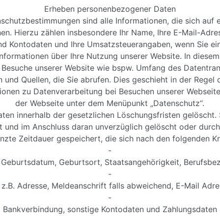
Erheben personenbezogener Daten
utzbestimmungen sind alle Informationen, die sich auf eine
hen. Hierzu zählen insbesondere Ihr Name, Ihre E-Mail-Adre
nd Kontodaten und Ihre Umsatzsteuerangaben, wenn Sie ein 
nformationen über Ihre Nutzung unserer Website. In die
re Besuche unserer Website wie bspw. Umfang des Datentran
und Quellen, die Sie abrufen. Dies geschieht in der Regel
ionen zu Datenverarbeitung bei Besuchen unserer Webseite 
der Webseite unter dem Menüpunkt „Datenschutz“.
n innerhalb der gesetzlichen Löschungsfristen gelöscht. S
ert und im Anschluss daran unverzüglich gelöscht oder durc
nzte Zeitdauer gespeichert, die sich nach den folgenden Kri
-
Geburtsdatum, Geburtsort, Staatsangehörigkeit, Berufsbe
-
z.B. Adresse, Meldeanschrift falls abweichend, E-Mail Ad
-
Bankverbindung, sonstige Kontodaten und Zahlungsdaten